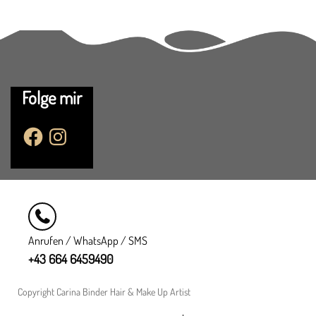
Folge mir
F
I
a
n
c
s
e
t
b
a
o
g
o
r
k
a
m
Anrufen / WhatsApp / SMS
+43 664 6459490
Copyright Carina Binder Hair & Make Up Artist