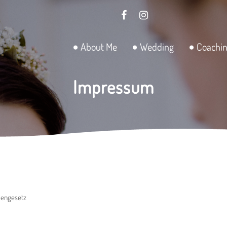
About Me
Wedding
Coachi
Impressum
iengesetz