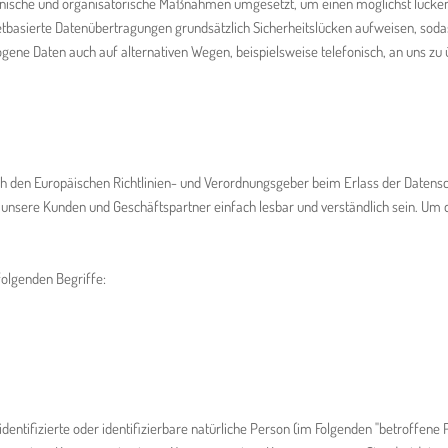
chnische und organisatorische Maßnahmen umgesetzt, um einen möglichst lückenl
basierte Datenübertragungen grundsätzlich Sicherheitslücken aufweisen, sodas
gene Daten auch auf alternativen Wegen, beispielsweise telefonisch, an uns zu 
durch den Europäischen Richtlinien- und Verordnungsgeber beim Erlass der Dat
ür unsere Kunden und Geschäftspartner einfach lesbar und verständlich sein. Um
olgenden Begriffe:
entifizierte oder identifizierbare natürliche Person (im Folgenden "betroffene P