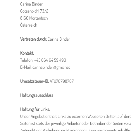
Carina Binder
Götzenbichl 73/2
8160 Mortantsch
Österreich
Vertreten durch:
Carina Binder
Kontakt:
Telefon: +43 664 64 59 490
E-Mail:
carinabinder
@
gmx.net
Umsatzsteuer-ID:
ATU78798767
Haftungsausschluss
Haftung für Links:
Unser Angebot enthält Links zu externen Webseiten Dritter, auf der
Seiten ist stets der jeweilige Anbieter oder Betreiber der Seiten 
Zeitpunkt der Verlinkung nicht erkennbar. Eine permanente inhaltli