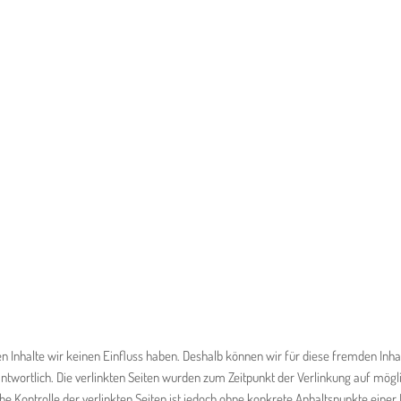
en Inhalte wir keinen Einfluss haben. Deshalb können wir für diese fremden Inh
verantwortlich. Die verlinkten Seiten wurden zum Zeitpunkt der Verlinkung auf m
che Kontrolle der verlinkten Seiten ist jedoch ohne konkrete Anhaltspunkte ein