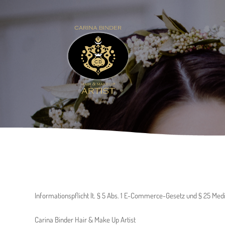
Informationspflicht lt. § 5 Abs. 1 E-Commerce-Gesetz und § 25 Med
Carina Binder Hair & Make Up Artist