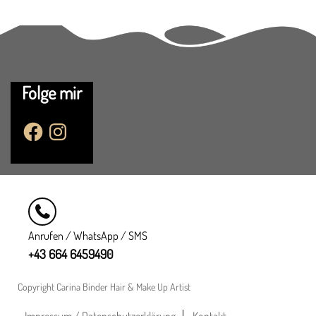
Folge mir
F
I
a
n
c
s
e
t
b
a
o
g
o
r
k
a
m
Anrufen / WhatsApp / SMS
+43 664 6459490
Copyright Carina Binder Hair & Make Up Artist
Impressum / Datenschutzerklärung
Kontakt